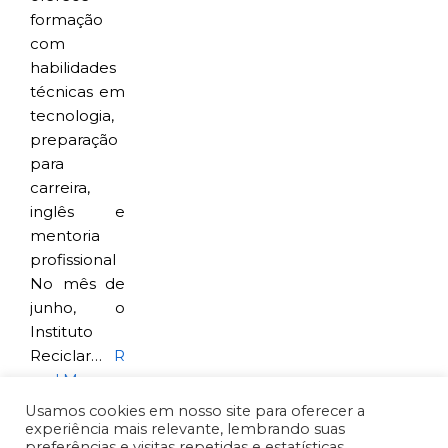
formação
com
habilidades
técnicas em
tecnologia,
preparação
para
carreira,
inglês e
mentoria
profissional
No mês de
junho, o
Instituto
Reciclar…
R
ead More »
Usamos cookies em nosso site para oferecer a
experiência mais relevante, lembrando suas
preferências e visitas repetidas e estatísticas