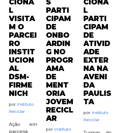
CIONA
S
CIONA
L
PARTI
L
VISITA
CIPAM
PARTI
M O
DE
CIPAM
PARCEI
ONBO
DE
RO
ARDIN
ATIVID
INSTIT
G NO
ADE
UCION
PROGR
EXTER
AL
AMA
NA NA
DSM-
DE
AVENI
FIRME
MENT
DA
NICH
ORIA
PAULIS
JOVEM
TA
por
Instituto
RECICL
Reciclar
por
Instituto
AR
Reciclar
Ação em
por
Instituto
parceria
Turmas do