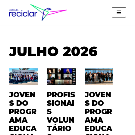
Pular
para
o
conteúdo
JULHO 2026
JOVEN
PROFIS
JOVEN
S DO
SIONAI
S DO
PROGR
S
PROGR
AMA
VOLUN
AMA
EDUCA
TÁRIO
EDUCA